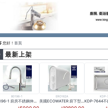
Previous
客
您好！
首頁
最新上架
80196-1
ERO162A
KDP-
80196-1 廚房不銹鋼伸縮龍頭
美國ECOWATER 廚下型RO直輸機 ERO162A