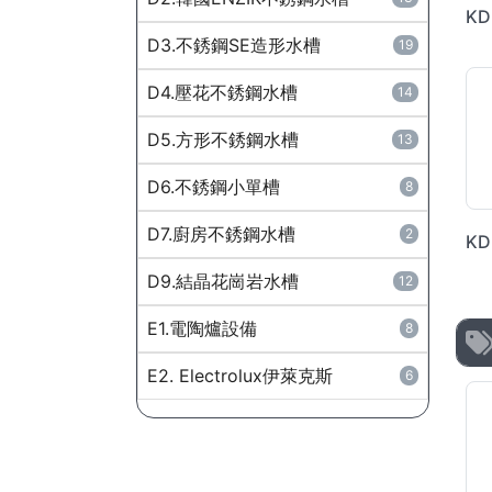
D3.不銹鋼SE造形水槽
19
D4.壓花不銹鋼水槽
14
D5.方形不銹鋼水槽
13
D6.不銹鋼小單槽
8
D7.廚房不銹鋼水槽
2
D9.結晶花崗岩水槽
12
E1.電陶爐設備
8
E2. Electrolux伊萊克斯
6