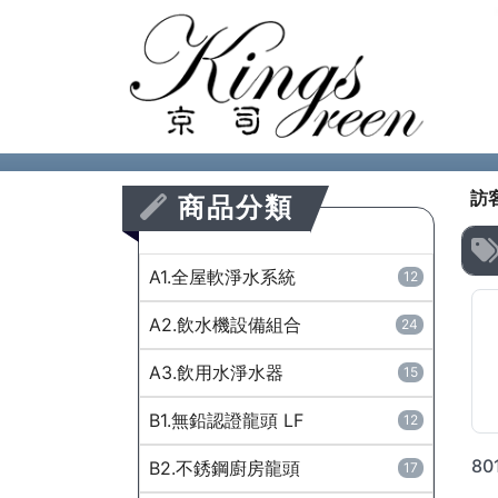
訪
商品分類
A1.全屋軟淨水系統
12
A2.飲水機設備組合
24
A3.飲用水淨水器
15
B1.無鉛認證龍頭 LF
12
B2.不銹鋼廚房龍頭
17