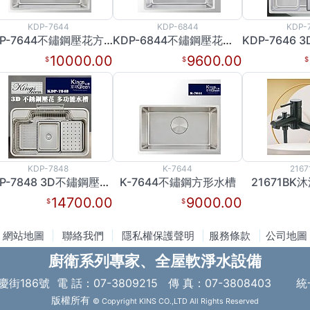
KDP-7644
KDP-6844
KDP-
KDP-7644不鏽鋼壓花方形水槽
KDP-6844不鏽鋼壓花方形水槽
10000.00
9600.00
KDP-7848
K-7644
2167
KDP-7848 3D不鏽鋼壓花多功能水槽
K-7644不鏽鋼方形水槽
21671B
14700.00
9000.00
網站地圖
|
聯絡我們
|
隱私權保護聲明
|
服務條款
|
公司地圖
廚衛系列專家、全屋軟淨水設備
慶街186號
電 話：07-3809215 傳 真：07-3808403
統
版權所有
© Copyright KINS CO.,LTD All Rights Reserved